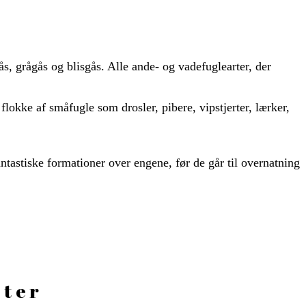
, grågås og blisgås. Alle ande- og vadefuglearter, der
lokke af småfugle som drosler, pibere, vipstjerter, lærker,
tastiske formationer over engene, før de går til overnatning
eter