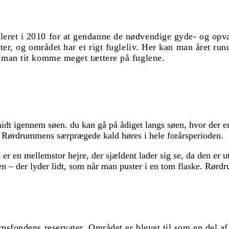
ret i 2010 for at gendanne de nødvendige gyde- og opvæ
rter, og området har et rigt fugleliv. Her kan man året 
 man tit komme meget tættere på fuglene.
dt igennem søen. du kan gå på ådiget langs søen, hvor der er 
l. Rørdrummens særprægede kald høres i hele forårsperioden.
 en mellemstor hejre, der sjældent lader sig se, da den er u
n – der lyder lidt, som når man puster i en tom flaske. Rørdr
sfondens reservater. Området er blevet til som en del af