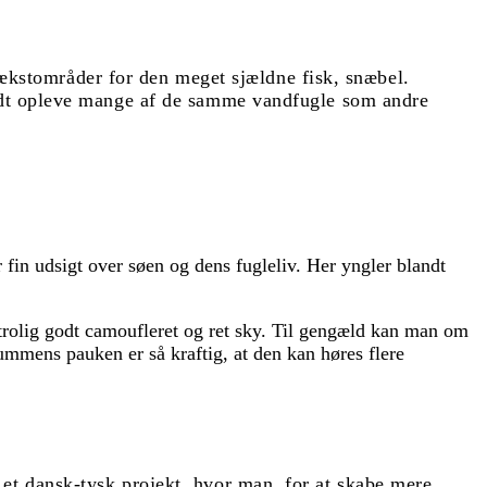
kstområder for den meget sjældne fisk, snæbel.
rundt opleve mange af de samme vandfugle som andre
fin udsigt over søen og dens fugleliv. Her yngler blandt
trolig godt camoufleret og ret sky. Til gengæld kan man om
ummens pauken er så kraftig, at den kan høres flere
 et dansk-tysk projekt, hvor man, for at skabe mere