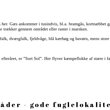
her. Gæs ankommer i tusindvis, bl.a. bramgås, kortnæbbet gås
 de trækker gennem området eller raster i marsken.
alk, dværgfalk, fjeldvåge, blå kærhøg og havørn, mens store f
teråret, er ”Sort Sol”. Her flyver kæmpeflokke af stære i fan
der - gode fuglelokalit