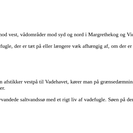
t mod vest, vådområder mod syd og nord i Margrethekog og Vi
fugle, der er tæt på eller længere væk afhængig af, om der er 
en afstikker vestpå til Vadehavet, kører man på grænsedæmni
er.
andede saltvandssø med et rigt liv af vadefugle. Søen på den