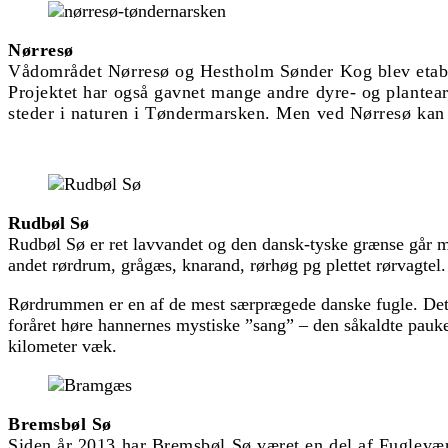
Nørresø
Vådområdet Nørresø og Hestholm Sønder Kog blev etable
Projektet har også gavnet mange andre dyre- og plantea
steder i naturen i Tøndermarsken. Men ved Nørresø kan
Rudbøl Sø
Rudbøl Sø er ret lavvandet og den dansk-tyske grænse går mi
andet rørdrum, grågæs, knarand, rørhøg pg plettet rørvagte
Rørdrummen er en af de mest særprægede danske fugle. Det er
foråret høre hannernes mystiske ”sang” – den såkaldte pauke
kilometer væk.
Bremsbøl Sø
Siden år 2013 har Bremsbøl Sø været en del af Fugleværn