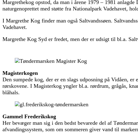
Margrethekog opstod, da man i årene 1979 – 1981 anlagde De
naturgenoprettet med støtte fra Nationalpark Vadehavet, hold
I Margrethe Kog finder man også Saltvandssøen. Saltvandssøe
Vadehavet.
Margrethe Kog Syd er fredet, men der er udsigt til bl.a. Salt
Magisterkogen
Den sumpede kog, der er en slags udposning på Vidåen, er et 
rørskovene. I Magisterkog yngler bl.a. rørdrum, grågås, kna
blåhals.
Gammel Frederikskog
Her bevæger man sig i den bedst bevarede del af Tøndermars
afvandingssystem, som om sommeren giver vand til marker