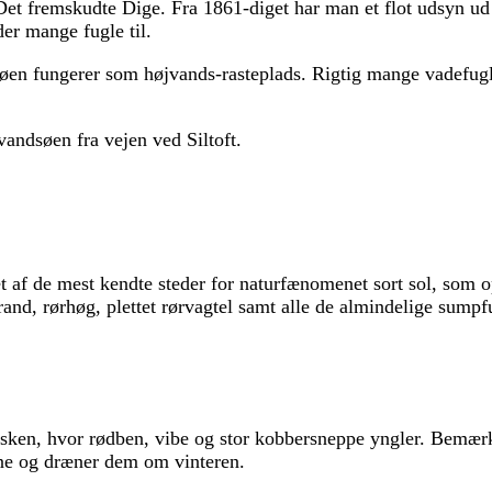
t fremskudte Dige. Fra 1861-diget har man et flot udsyn ud 
er mange fugle til.
n fungerer som højvands-rasteplads. Rigtig mange vadefugle h
vandsøen fra vejen ved Siltoft.
af de mest kendte steder for naturfænomenet sort sol, som ops
rand, rørhøg, plettet rørvagtel samt alle de almindelige sump
ken, hvor rødben, vibe og stor kobbersneppe yngler. Bemærk d
ne og dræner dem om vinteren.