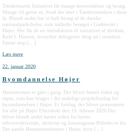
Tøndermarsk Initiativet får mange henvendelser og besøg.
Mange vil gerne se, hvad der sker i Tøndermarsken i disse
år. Blandt andet har vi haft besøg af de danske
nationalparkchefer, som indledte besøget i Grøbleriet i
Højer. Her fik de en introduktion til initiativet af direktør,
Keld I. Hansen, hvorefter deltagerne drog ud i marsken.
Første stop […]
Læs mere
22. januar 2020
Byomdannelse Højer
Høstsæsonen er gået i gang. Der bliver høstet viden og
input, som kan bruges i det endelige projektforslag for
byomdannelsen i Højer. Et forslag, der bliver præsenteret
for alle på Højer Efterskole den 19. februar 2020.Der
bliver blandt andet høstet viden fra byens
erhvervsdrivende, skolerne og foreningerne.Billedet er fra
Det gamle Borgmesterkontor i Højer, hvor […]