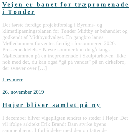
Vejen er banet for træpromenade
i Tønder
Det første færdige projektforslag i Byrums- og
klimatilpasningsplanen for Tønder Midtby er behandlet og
godkendt af Midtbyudvalget. En gangbro langs
Mølledammen forventes færdig i forsommeren 2020.
Pressemeddelelse: Næste sommer kan du gå langs
Mølledammen på en træpromenade i Skulpturhaven. Ikke
nok med det, du kan også “gå på vandet” på en cirkelbro,
der svæver over […]
Læs mere
26. november 2019
Højer bliver samlet på ny
I december bliver vigepligten ændret to steder i Højer. Det
vil ifølge arkitekt Erik Brandt Dam styrke byens
sammenhæng. I forbindelse med den omfattende