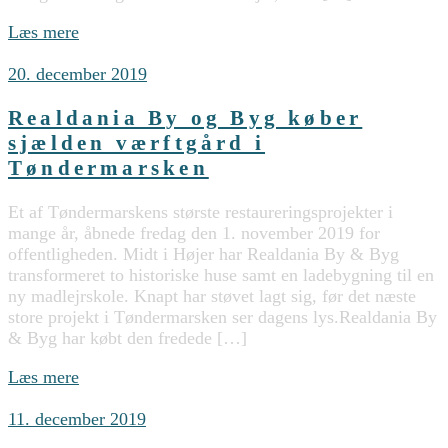
Læs mere
20. december 2019
Realdania By og Byg køber
sjælden værftgård i
Tøndermarsken
Et af Tøndermarskens største restaureringsprojekter i
mange år, åbnede fredag den 1. november 2019 for
offentligheden. Midt i Højer har Realdania By & Byg
transformeret to historiske huse samt en ladebygning til en
ny madlejrskole. Knapt har støvet lagt sig, før det næste
store projekt i Tøndermarsken ser dagens lys.Realdania By
& Byg har købt den fredede […]
Læs mere
11. december 2019