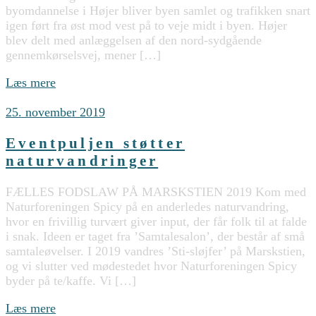
byomdannelse i Højer bliver byen samlet og trafikken snart
igen ført fra øst mod vest på to veje midt i byen. Højer
blev delt med anlæggelsen af den nord-sydgående
gennemkørselsvej, mener […]
Læs mere
25. november 2019
Eventpuljen støtter
naturvandringer
FÆLLES FODSLAW PÅ MARSKSTIEN 2019 Kom med
Naturforeningen Spicy på en anderledes naturvandring,
hvor en frivillig turvært giver input, der får folk til at falde
i snak. Ideen er taget fra ’Samtalesalon’, der består af små
samtaleøvelser. I 2019 vandres ’Sti-sløjfer’ på Marskstien,
og vi slutter ved mødestedet hvor Naturforeningen Spicy
byder på te/kaffe. Vi […]
Læs mere