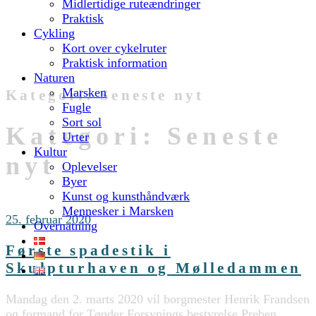
Midlertidige ruteændringer
Praktisk
Cykling
Kort over cykelruter
Praktisk information
Naturen
Marsken
Kategori:
Seneste nyt
Fugle
Sort sol
Kategori:
Seneste
Urter
Kultur
nyt
Oplevelser
Byer
Kunst og kunsthåndværk
Mennesker i Marsken
25. februar 2020
Overnatning
Første spadestik i
Skulpturhaven og Mølledammen
Mandag den 2. marts 2020 vil borgmester Henrik Frandsen
og formand for Tønder Forsynings bestyrelse Preben