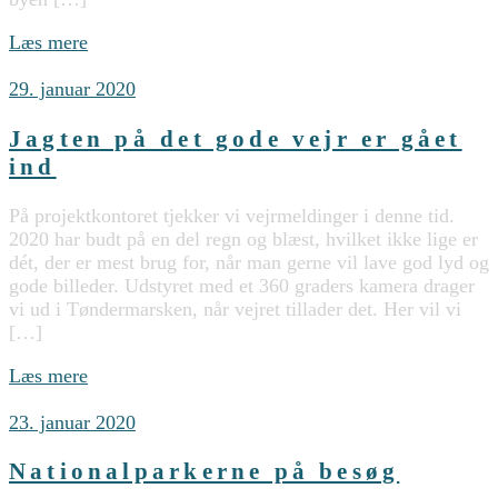
Læs mere
29. januar 2020
Jagten på det gode vejr er gået
ind
På projektkontoret tjekker vi vejrmeldinger i denne tid.
2020 har budt på en del regn og blæst, hvilket ikke lige er
dét, der er mest brug for, når man gerne vil lave god lyd og
gode billeder. Udstyret med et 360 graders kamera drager
vi ud i Tøndermarsken, når vejret tillader det. Her vil vi
[…]
Læs mere
23. januar 2020
Nationalparkerne på besøg