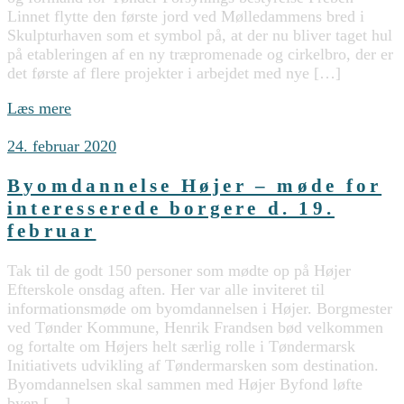
Linnet flytte den første jord ved Mølledammens bred i
Skulpturhaven som et symbol på, at der nu bliver taget hul
på etableringen af en ny træpromenade og cirkelbro, der er
det første af flere projekter i arbejdet med nye […]
Læs mere
24. februar 2020
Byomdannelse Højer – møde for
interesserede borgere d. 19.
februar
Tak til de godt 150 personer som mødte op på Højer
Efterskole onsdag aften. Her var alle inviteret til
informationsmøde om byomdannelsen i Højer. Borgmester
ved Tønder Kommune, Henrik Frandsen bød velkommen
og fortalte om Højers helt særlig rolle i Tøndermarsk
Initiativets udvikling af Tøndermarsken som destination.
Byomdannelsen skal sammen med Højer Byfond løfte
byen […]