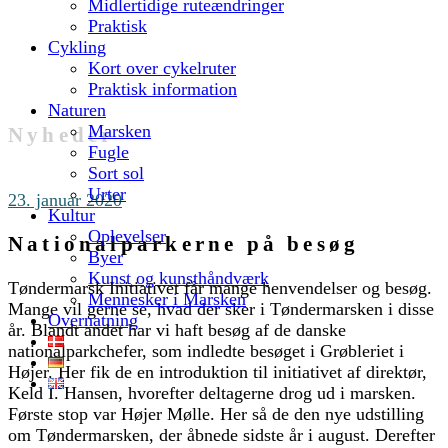
Midlertidige ruteændringer
Praktisk
Cykling
Kort over cykelruter
Praktisk information
Naturen
Marsken
Nyheder
Fugle
Sort sol
Urter
23. januar 2020
Kultur
Oplevelser
Nationalparkerne på besøg
Byer
Kunst og kunsthåndværk
Tøndermarsk Initiativet får mange henvendelser og besøg.
Mennesker i Marsken
Mange vil gerne se, hvad der sker i Tøndermarsken i disse
Overnatning
år. Blandt andet har vi haft besøg af de danske
nationalparkchefer, som indledte besøget i Grøbleriet i
Højer. Her fik de en introduktion til initiativet af direktør,
Keld I. Hansen, hvorefter deltagerne drog ud i marsken.
Første stop var Højer Mølle. Her så de den nye udstilling
om Tøndermarsken, der åbnede sidste år i august. Derefter