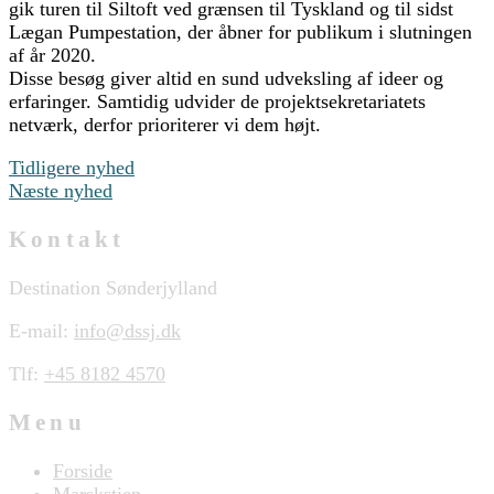
gik turen til Siltoft ved grænsen til Tyskland og til sidst
Lægan Pumpestation, der åbner for publikum i slutningen
af år 2020.
Disse besøg giver altid en sund udveksling af ideer og
erfaringer. Samtidig udvider de projektsekretariatets
netværk, derfor prioriterer vi dem højt.
Tidligere nyhed
Næste nyhed
Kontakt
Destination Sønderjylland
E-mail:
info@dssj.dk
Tlf:
+45 8182 4570
Menu
Forside