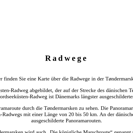
Radwege
r finden Sie eine Karte über die Radwege in der Tøndermars
üsten-Radweg abgebildet, der auf der Strecke des dänischen 
Nordseeküsten-Radweg ist Dänemarks längster ausgeschilderte
noramaroute durch die Tøndermarsken zu sehen. Die Panoram
n-Radwegs mit einer Länge von 20 bis 50 km. An der dänische
ausgeschilderte Panoramarouten.
ermarsken wird auch „Die königliche Marschroute“ genannt un