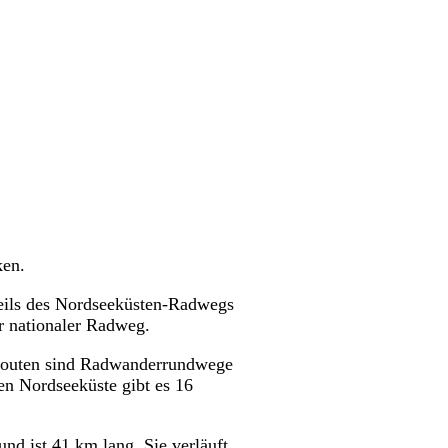
ken.
Teils des Nordseeküsten-Radwegs
r nationaler Radweg.
arouten sind Radwanderrundwege
n Nordseeküste gibt es 16
d ist 41 km lang. Sie verläuft