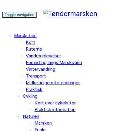
Toggle navigation
Marskstien
Kort
Ruterne
Vandreoplevelser
Formidling langs Marskstien
Vintervandring
Transport
Midlertidige ruteændringer
Praktisk
Cykling
Kort over cykelruter
Praktisk information
Naturen
Marsken
Fugle