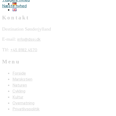
Tidligere nyhed
Næste nyhed
Kontakt
Destination Sønderjylland
E-mail:
info@dssj.dk
Tlf:
+45 8182 4570
Menu
Forside
Marskstien
Naturen
Cykling
Kultur
Overnatning
Privatlivspolitik