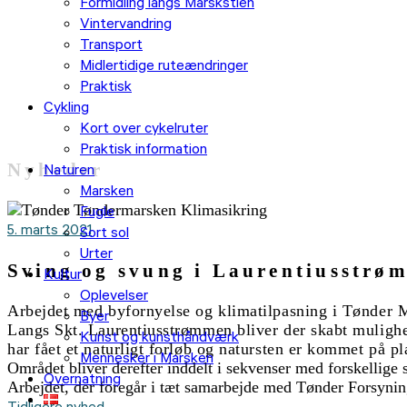
Formidling langs Marskstien
Vintervandring
Transport
Midlertidige ruteændringer
Praktisk
Cykling
Kort over cykelruter
Praktisk information
Nyheder
Naturen
Marsken
Fugle
5. marts 2021
Sort sol
Urter
Sving og svung i Laurentiusstrø
Kultur
Oplevelser
Arbejdet med byfornyelse og klimatilpasning i Tønder M
Byer
Langs Skt. Laurentiusstrømmen bliver der skabt mulighed
Kunst og kunsthåndværk
har fået et naturligt forløb og natursten er kommet på 
Mennesker i Marsken
Området bliver derefter inddelt i sekvenser med forskellige s
Overnatning
Arbejdet, der foregår i tæt samarbejde med Tønder Forsyning, 