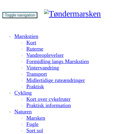
Toggle navigation
Marskstien
Kort
Ruterne
Vandreoplevelser
Formidling langs Marskstien
Vintervandring
Transport
Midlertidige ruteændringer
Praktisk
Cykling
Kort over cykelruter
Praktisk information
Naturen
Marsken
Fugle
Sort sol