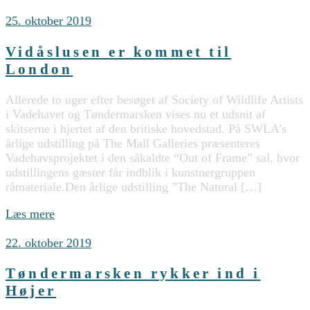
25. oktober 2019
Vidåslusen er kommet til
London
Allerede to uger efter besøget af Society of Wildlife Artists
i Vadehavet og Tøndermarsken vises nu et udsnit af
skitserne i hjertet af den britiske hovedstad. På SWLA’s
årlige udstilling på The Mall Galleries præsenteres
Vadehavsprojektet i den såkaldte “Out of Frame” sal, hvor
udstillingens gæster får indblik i kunstnergruppen
råmateriale.Den årlige udstilling ”The Natural […]
Læs mere
22. oktober 2019
Tøndermarsken rykker ind i
Højer