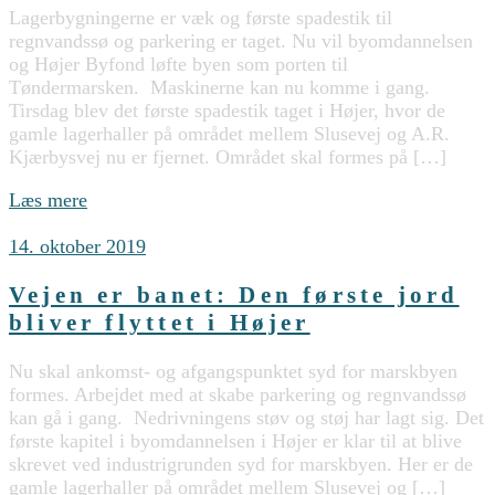
Lagerbygningerne er væk og første spadestik til
regnvandssø og parkering er taget. Nu vil byomdannelsen
og Højer Byfond løfte byen som porten til
Tøndermarsken. Maskinerne kan nu komme i gang.
Tirsdag blev det første spadestik taget i Højer, hvor de
gamle lagerhaller på området mellem Slusevej og A.R.
Kjærbysvej nu er fjernet. Området skal formes på […]
Læs mere
14. oktober 2019
Vejen er banet: Den første jord
bliver flyttet i Højer
Nu skal ankomst- og afgangspunktet syd for marskbyen
formes. Arbejdet med at skabe parkering og regnvandssø
kan gå i gang. Nedrivningens støv og støj har lagt sig. Det
første kapitel i byomdannelsen i Højer er klar til at blive
skrevet ved industrigrunden syd for marskbyen. Her er de
gamle lagerhaller på området mellem Slusevej og […]