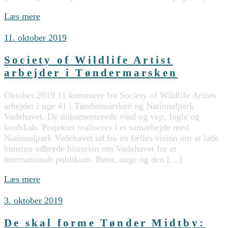
Læs mere
11. oktober 2019
Society of Wildlife Artist
arbejder i Tøndermarsken
Oktober 2019 11 kunstnere fra Society of Wildlife Artists
arbejder i uge 41 i Tøndermarsken og Nationalpark
Vadehavet. De dokumenterede vind og vejr, fugle og
landskab. Projektet realiseres i et samarbejde med
Nationalpark Vadehavet ud fra en fælles vision om at lade
kunsten udbrede historien om Vadehavet for et
internationalt publikum. Børn, unge og den […]
Læs mere
3. oktober 2019
De skal forme Tønder Midtby: