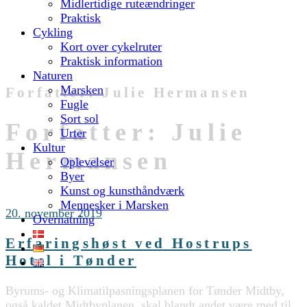
Midlertidige ruteændringer
Praktisk
Cykling
Kort over cykelruter
Praktisk information
Naturen
Marsken
Forfatter:
Julie Hermansen
Fugle
Sort sol
Forfatter:
Julie
Urter
Kultur
Hermansen
Oplevelser
Byer
Kunst og kunsthåndværk
Mennesker i Marsken
20. november 2019
Overnatning
Erfaringshøst ved Hostrups
Hotel i Tønder
Byrums- og Klimatilpasningsplanen for Tønder Midtby,
også kaldet Midtbyplanen, skal blandt andet være med til